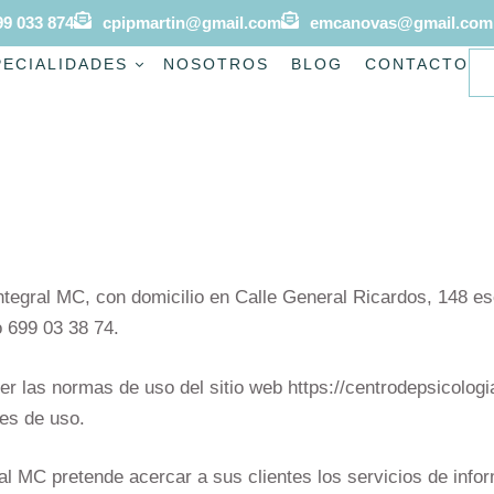
99 033 874
cpipmartin@gmail.com
emcanovas@gmail.com
PECIALIDADES
NOSOTROS
BLOG
CONTACTO
ntegral MC, con domicilio en Calle General Ricardos, 148 es
 699 03 38 74.
cer las normas de uso del sitio web https://centrodepsicolog
es de uso.
l MC pretende acercar a sus clientes los servicios de infor